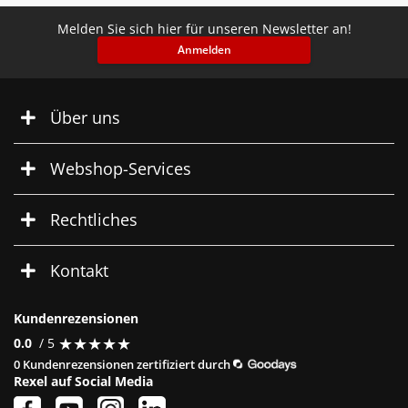
Melden Sie sich hier für unseren Newsletter an!
Anmelden
Über uns
Webshop-Services
Rechtliches
Kontakt
Kundenrezensionen
★
★
★
★
★
★
★
★
★
★
0.0
/ 5
0 Kundenrezensionen zertifiziert durch
Rexel auf Social Media