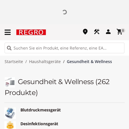
place
construction
person
shopping_cart
0
Startseite
Haushaltsgeräte
Gesundheit & Wellness
Gesundheit & Wellness
(262
Produkte)
Blutdruckmessgerät
Desinfektionsgerät