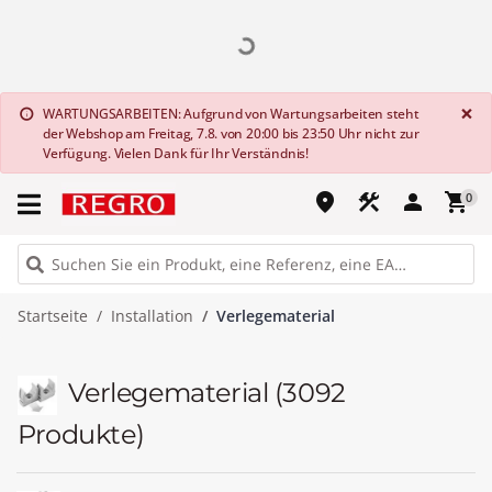
G
×
WARTUNGSARBEITEN: Aufgrund von Wartungsarbeiten steht
info
der Webshop am Freitag, 7.8. von 20:00 bis 23:50 Uhr nicht zur
Verfügung. Vielen Dank für Ihr Verständnis!
place
construction
person
shopping_cart
0
Startseite
Installation
Verlegematerial
Verlegematerial
(3092
Produkte)