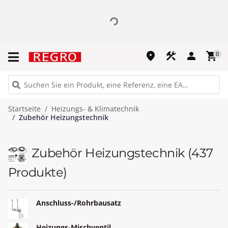
place
construction
person
shopping_cart
0
Startseite
Heizungs- & Klimatechnik
Zubehör Heizungstechnik
Zubehör Heizungstechnik
(437
Produkte)
Anschluss-/Rohrbausatz
Heizungs-Mischventil