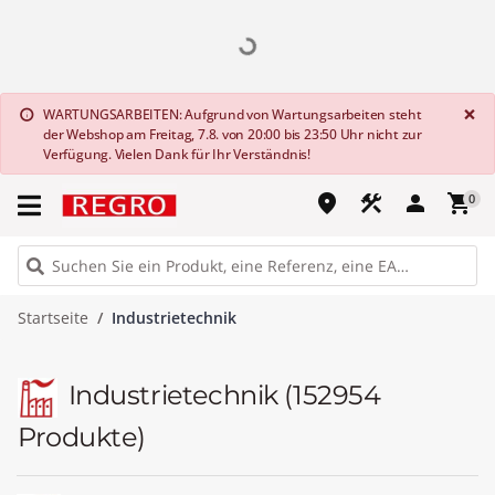
G
×
WARTUNGSARBEITEN: Aufgrund von Wartungsarbeiten steht
info
der Webshop am Freitag, 7.8. von 20:00 bis 23:50 Uhr nicht zur
Verfügung. Vielen Dank für Ihr Verständnis!
place
construction
person
shopping_cart
0
Startseite
Industrietechnik
Industrietechnik
(152954
Produkte)