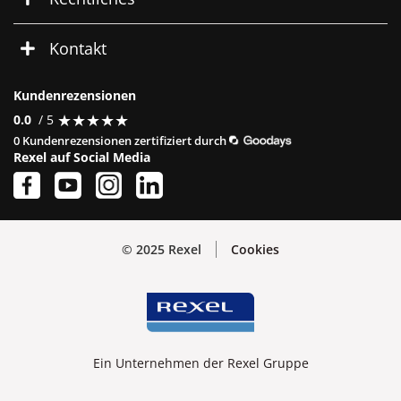
Kontakt
Kundenrezensionen
★
★
★
★
★
★
★
★
★
★
0.0
/ 5
0 Kundenrezensionen zertifiziert durch
Rexel auf Social Media
© 2025 Rexel
Cookies
Ein Unternehmen der Rexel Gruppe