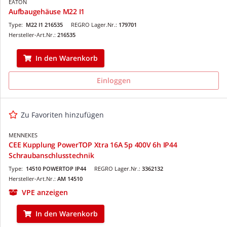
EATON
Aufbaugehäuse M22 I1
Type:
M22 I1 216535
REGRO Lager.Nr.:
179701
Hersteller-Art.Nr.:
216535
In den Warenkorb
Einloggen
Zu Favoriten hinzufügen
MENNEKES
CEE Kupplung PowerTOP Xtra 16A 5p 400V 6h IP44
Schraubanschlusstechnik
Type:
14510 POWERTOP IP44
REGRO Lager.Nr.:
3362132
Hersteller-Art.Nr.:
AM 14510
VPE anzeigen
In den Warenkorb