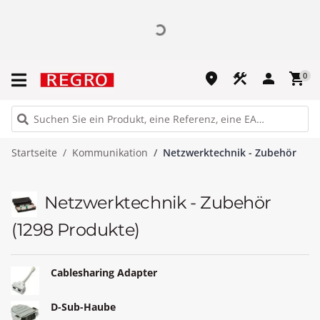
place
construction
person
shopping_cart
0
Startseite
Kommunikation
Netzwerktechnik - Zubehör
Netzwerktechnik - Zubehör
(1298 Produkte)
Cablesharing Adapter
D-Sub-Haube