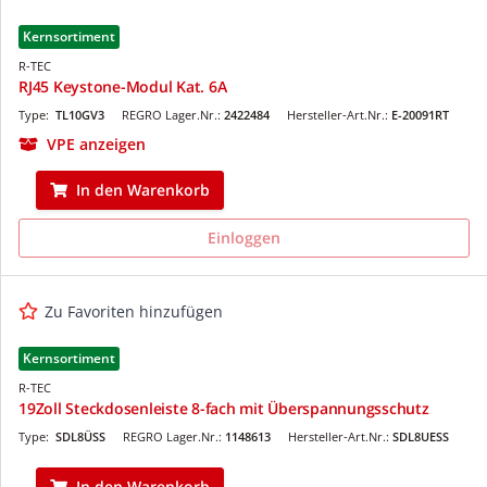
Kernsortiment
R-TEC
RJ45 Keystone-Modul Kat. 6A
Type:
TL10GV3
REGRO Lager.Nr.:
2422484
Hersteller-Art.Nr.:
E-20091RT
VPE anzeigen
In den Warenkorb
Einloggen
Zu Favoriten hinzufügen
Kernsortiment
R-TEC
19Zoll Steckdosenleiste 8-fach mit Überspannungsschutz
Type:
SDL8ÜSS
REGRO Lager.Nr.:
1148613
Hersteller-Art.Nr.:
SDL8UESS
In den Warenkorb