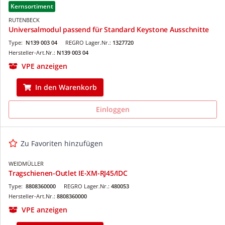
Kernsortiment
RUTENBECK
Universalmodul passend für Standard Keystone Ausschnitte
Type:
N139 003 04
REGRO Lager.Nr.:
1327720
Hersteller-Art.Nr.:
N139 003 04
VPE anzeigen
In den Warenkorb
Einloggen
Zu Favoriten hinzufügen
WEIDMÜLLER
Tragschienen-Outlet IE-XM-RJ45/IDC
Type:
8808360000
REGRO Lager.Nr.:
480053
Hersteller-Art.Nr.:
8808360000
VPE anzeigen