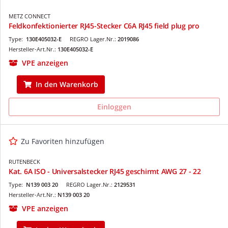
METZ CONNECT
Feldkonfektionierter RJ45-Stecker C6A RJ45 field plug pro
Type:
130E405032-E
REGRO Lager.Nr.:
2019086
Hersteller-Art.Nr.:
130E405032-E
VPE anzeigen
In den Warenkorb
Einloggen
Zu Favoriten hinzufügen
RUTENBECK
Kat. 6A ISO - Universalstecker RJ45 geschirmt AWG 27 - 22
Type:
N139 003 20
REGRO Lager.Nr.:
2129531
Hersteller-Art.Nr.:
N139 003 20
VPE anzeigen