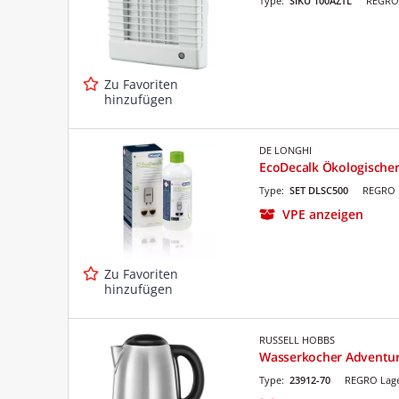
Type:
SIKU 100AZTL
REGRO 
Zu Favoriten
hinzufügen
DE LONGHI
EcoDecalk Ökologischer
Type:
SET DLSC500
REGRO 
VPE anzeigen
Zu Favoriten
hinzufügen
RUSSELL HOBBS
Wasserkocher Adventur
Type:
23912-70
REGRO Lage