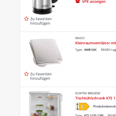
VPE anzeigen
Zu Favoriten
hinzufügen
MAICO
Kleinraumventilator m
Type:
AWB120C
REGRO Lag
Zu Favoriten
hinzufügen
ELEKTRA BREGENZ
Tischkühlschrank KTS 1
Produktdatenb
Type:
KTS 1135-2 WS
REGRO