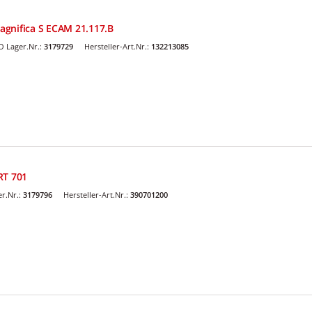
gnifica S ECAM 21.117.B
 Lager.Nr.:
3179729
Hersteller-Art.Nr.:
132213085
RT 701
r.Nr.:
3179796
Hersteller-Art.Nr.:
390701200