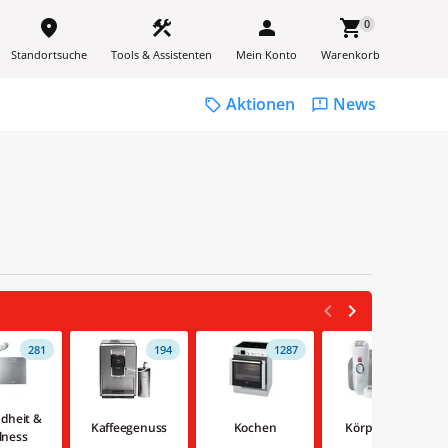
place
construction
person
shopping_cart
0
Standortsuche
Tools & Assistenten
Mein Konto
Warenkorb
Aktionen
News
sell
feedback
<
>


281
194
1287
332
dheit &
Kaffeegenuss
Kochen
Körperpflege
lness