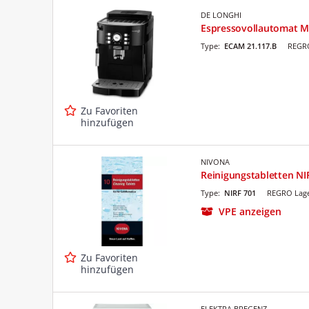
DE LONGHI
Espressovollautomat Ma
Type:
ECAM 21.117.B
REGRO
Zu Favoriten
hinzufügen
NIVONA
Reinigungstabletten NI
Type:
NIRF 701
REGRO Lage
VPE anzeigen
Zu Favoriten
hinzufügen
ELEKTRA BREGENZ