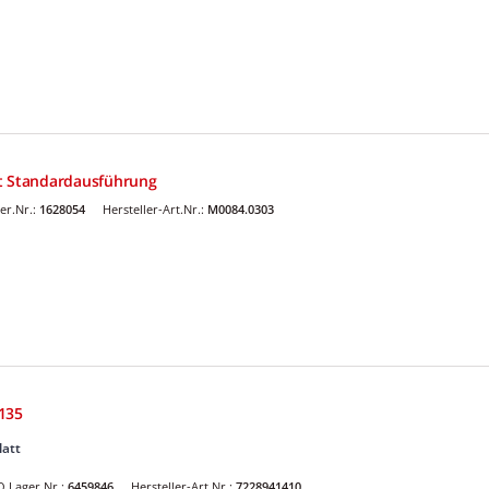
it Standardausführung
er.Nr.:
1628054
Hersteller-Art.Nr.:
M0084.0303
135
latt
 Lager.Nr.:
6459846
Hersteller-Art.Nr.:
7228941410