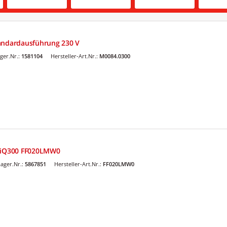
andardausführung 230 V
ger.Nr.:
1581104
Hersteller-Art.Nr.:
M0084.0300
d iQ300 FF020LMW0
ager.Nr.:
5867851
Hersteller-Art.Nr.:
FF020LMW0