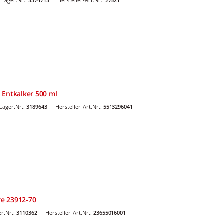
Lager.Nr.:
5374715
Hersteller-Art.Nr.:
27521
 Entkalker 500 ml
Lager.Nr.:
3189643
Hersteller-Art.Nr.:
5513296041
e 23912-70
r.Nr.:
3110362
Hersteller-Art.Nr.:
23655016001