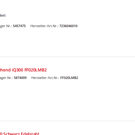
3
latt
ger.Nr.:
5457475
Hersteller-Art.Nr.:
7236046010
tehend iQ300 FF020LMB2
ger.Nr.:
5874009
Hersteller-Art.Nr.:
FF020LMB2
0 Schwarz Edelstahl