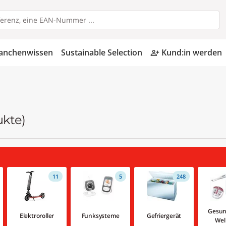
anchenwissen
Sustainable Selection
Kund:in werden
person_add_alt
ukte)
11
5
248
Gesun
Elektroroller
Funksysteme
Gefriergerät
Wel