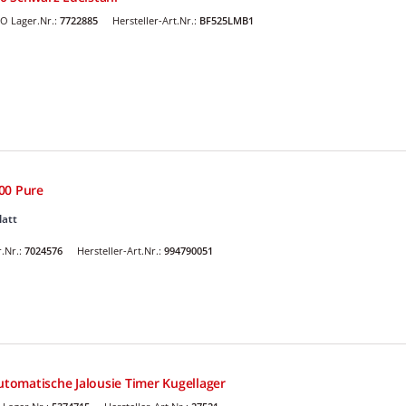
O Lager.Nr.:
7722885
Hersteller-Art.Nr.:
BF525LMB1
00 Pure
latt
.Nr.:
7024576
Hersteller-Art.Nr.:
994790051
omatische Jalousie Timer Kugellager