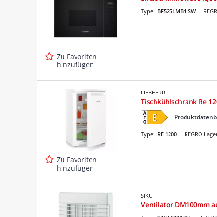
Type:
BF525LMB1 SW
REGR
Zu Favoriten
hinzufügen
LIEBHERR
Tischkühlschrank Re 12
Produktdatenb
Type:
RE 1200
REGRO Lager
Zu Favoriten
hinzufügen
SIKU
Ventilator DM100mm aut