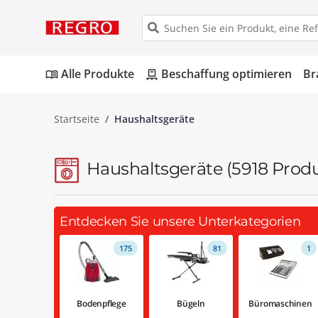
Alle Produkte
Beschaffung optimieren
Br
menu_book
pallet
Startseite
Haushaltsgeräte
Haushaltsgeräte
(5918 Prod
Entdecken Sie unsere Unterkategorien
175
81
1
Bodenpflege
Bügeln
Büromaschinen