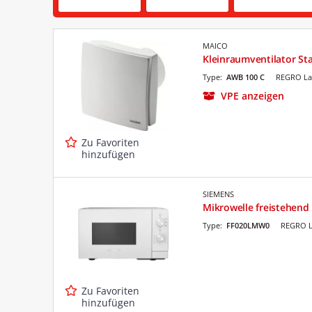
MAICO
Kleinraumventilator St
Type:
AWB 100 C
REGRO La
VPE anzeigen
Zu Favoriten
hinzufügen
SIEMENS
Mikrowelle freistehen
Type:
FF020LMW0
REGRO L
Zu Favoriten
hinzufügen