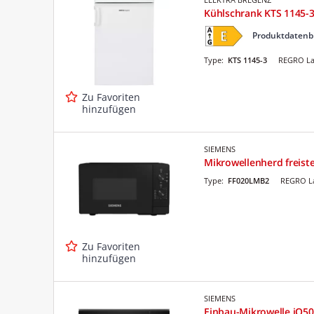
Kühlschrank KTS 1145-
Produktdatenb
Type:
KTS 1145-3
REGRO La
Zu Favoriten
hinzufügen
SIEMENS
Mikrowellenherd freis
Type:
FF020LMB2
REGRO La
Zu Favoriten
hinzufügen
SIEMENS
Einbau-Mikrowelle iQ50