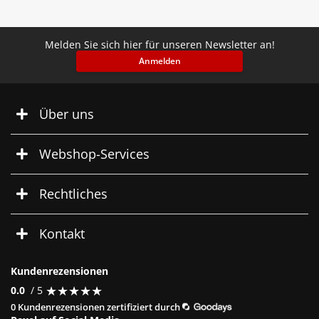
Melden Sie sich hier für unseren Newsletter an!
Anmelden
Über uns
Webshop-Services
Rechtliches
Kontakt
Kundenrezensionen
★
★
★
★
★
★
★
★
★
★
0.0
/ 5
0 Kundenrezensionen zertifiziert durch