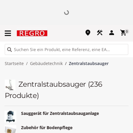
place
construction
person
shopping_cart
0
Startseite
Gebäudetechnik
Zentralstaubsauger
Zentralstaubsauger
(236
Produkte)
Sauggerät für Zentralstaubsauganlage
Zubehör für Bodenpflege