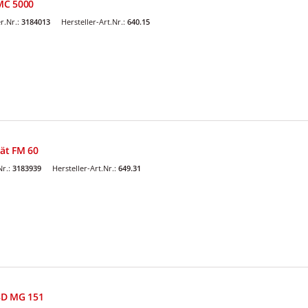
MC 5000
r.Nr.:
3184013
Hersteller-Art.Nr.:
640.15
ät FM 60
Nr.:
3183939
Hersteller-Art.Nr.:
649.31
3D MG 151