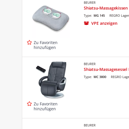
BEURER
Shiatsu-Massagekissen
Type:
MG 145
REGRO Lager
VPE anzeigen
Zu Favoriten
hinzufügen
BEURER
Shiatsu-Massagesessel
Type:
MC 3800
REGRO Lage
Zu Favoriten
hinzufügen
BEURER