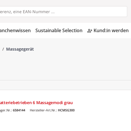
anchenwissen
Sustainable Selection
Kund:in werden
person_add_alt
Massagegerät
atteriebetrieben 6 Massagemodi grau
ger.Nr.:
6584144
Hersteller-Art.Nr.:
HCMSG300