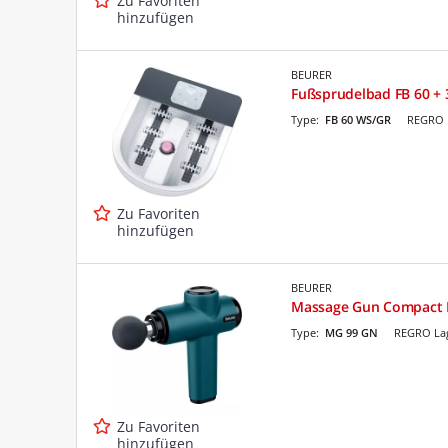
Zu Favoriten
hinzufügen
BEURER
Fußsprudelbad FB 60 + 
Type:
FB 60 WS/GR
REGRO 
Zu Favoriten
hinzufügen
BEURER
Massage Gun Compact
Type:
MG 99 GN
REGRO Lag
Zu Favoriten
hinzufügen