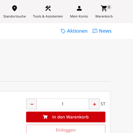
place
construction
person
shopping_cart
0
Standortsuche
Tools & Assistenten
Mein Konto
Warenkorb
Aktionen
News
sell
feedback
ST
In den Warenkorb
Einloggen