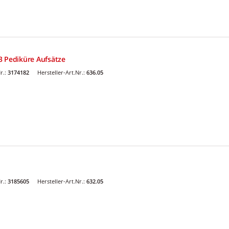
3 Pediküre Aufsätze
r.:
3174182
Hersteller-Art.Nr.:
636.05
r.:
3185605
Hersteller-Art.Nr.:
632.05