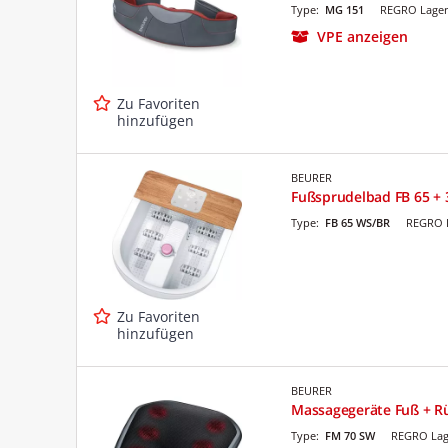
Type:
MG 151
REGRO Lager
VPE anzeigen
Zu Favoriten
hinzufügen
BEURER
Fußsprudelbad FB 65 + 
Type:
FB 65 WS/BR
REGRO L
Zu Favoriten
hinzufügen
BEURER
Massagegeräte Fuß + R
Type:
FM 70 SW
REGRO Lag