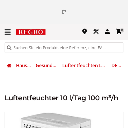
place
construction
person
shopping_cart
0
Haushaltsgeräte
Gesundheit & Wellness
Luftentfeuchter/Luftbefeuchter/Luftreiniger
DEHU10WT
Luftentfeuchter 10 l/Tag 100 m³/h