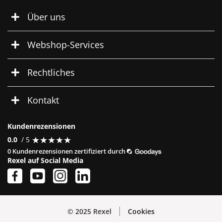
Über uns
Webshop-Services
Rechtliches
Kontakt
Kundenrezensionen
★
★
★
★
★
★
★
★
★
★
0.0
/ 5
0 Kundenrezensionen zertifiziert durch
Rexel auf Social Media
© 2025 Rexel
Cookies