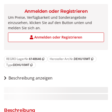
Anmelden oder Registrieren
Um Preise, Verfügbarkeit und Sonderangebote
einzusehen, klicken Sie auf den Button unten und
melden Sie sich an.
Anmelden oder Registrieren
REGRO LagerNr.
6148646
Hersteller Art.Nr.
DEHU10WT
content_copy
content_copy
Type
DEHU10WT
content_copy
Beschreibung anzeigen
Beschreibung