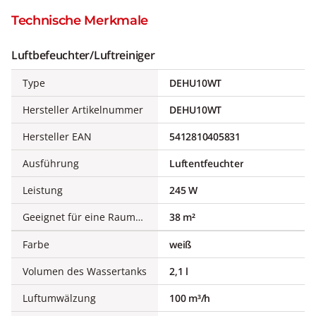
Technische Merkmale
Luftbefeuchter/Luftreiniger
Type
DEHU10WT
Hersteller Artikelnummer
DEHU10WT
Hersteller EAN
5412810405831
Ausführung
Luftentfeuchter
Leistung
245 W
Geeignet für eine Raumfläche bis
38 m²
Farbe
weiß
Volumen des Wassertanks
2,1 l
Luftumwälzung
100 m³/h