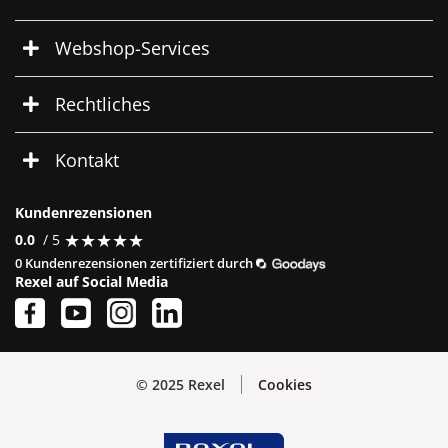
Webshop-Services
Rechtliches
Kontakt
Kundenrezensionen
★
★
★
★
★
★
★
★
★
★
0.0
/ 5
0 Kundenrezensionen zertifiziert durch
Rexel auf Social Media
© 2025 Rexel
Cookies