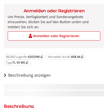
Anmelden oder Registrieren
Um Preise, Verfügbarkeit und Sonderangebote
einzusehen, klicken Sie auf den Button unten und
melden Sie sich an.
Anmelden oder Registrieren
REGRO LagerNr.
6203396
Hersteller Art.Nr.
608.44
content_copy
content_copy
Type
TL 95 WS
content_copy
Beschreibung anzeigen
Beschreibung