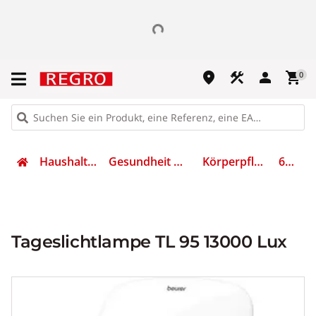
place
construction
person
shopping_cart
0
Haushaltsgeräte
Gesundheit & Wellness
Körperpflegegerät
608.44
Tageslichtlampe TL 95 13000 Lux