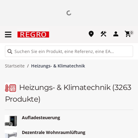
place
construction
person
shopping_cart
0
Startseite
Heizungs- & Klimatechnik
Heizungs- & Klimatechnik
(3263
Produkte)
Aufladesteuerung
Dezentrale Wohnraumlüftung