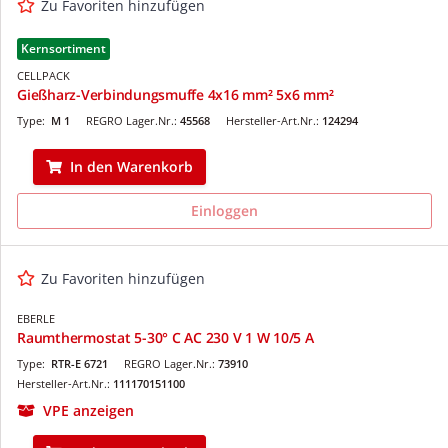
Zu Favoriten hinzufügen
Kernsortiment
CELLPACK
Gießharz-Verbindungsmuffe 4x16 mm² 5x6 mm²
Type:
M 1
REGRO Lager.Nr.:
45568
Hersteller-Art.Nr.:
124294
In den Warenkorb
Einloggen
Zu Favoriten hinzufügen
EBERLE
Raumthermostat 5-30° C AC 230 V 1 W 10/5 A
Type:
RTR-E 6721
REGRO Lager.Nr.:
73910
Hersteller-Art.Nr.:
111170151100
VPE anzeigen