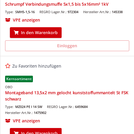
Schrumpf Verbindungsmuffe 5x1,5 bis 5x16mm² 1kV
Type:
SMH5-1,5-16
REGRO Lager.Nr.:
972304
Hersteller-Art.Nr.:
145338
VPE anzeigen
In den Warenkorb
Einloggen
Zu Favoriten hinzufügen
Kernsortiment
OBO
Montageband 13,5x2 mm gelocht kunststoffummantelt St FSK
schwarz
Type:
MZ024 PE I 14 SW
REGRO Lager.Nr.:
6459684
Hersteller-Art.Nr.:
1475902
VPE anzeigen
In den Warenkorb