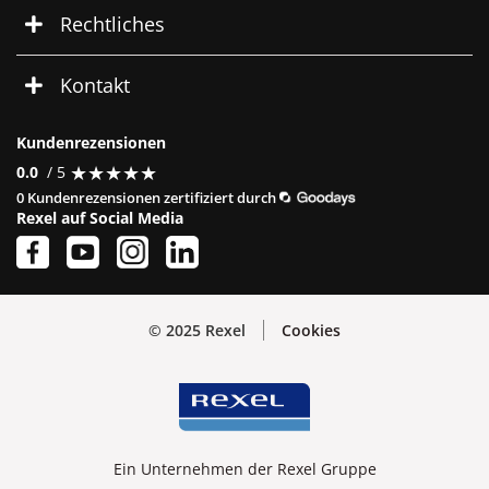
Rechtliches
Kontakt
Kundenrezensionen
★
★
★
★
★
★
★
★
★
★
0.0
/ 5
0 Kundenrezensionen zertifiziert durch
Rexel auf Social Media
© 2025 Rexel
Cookies
Ein Unternehmen der Rexel Gruppe