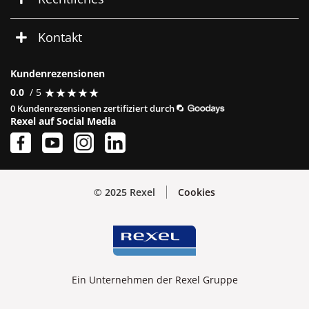
Kontakt
Kundenrezensionen
★
★
★
★
★
★
★
★
★
★
0.0
/ 5
0 Kundenrezensionen zertifiziert durch
Rexel auf Social Media
© 2025 Rexel
Cookies
Ein Unternehmen der Rexel Gruppe