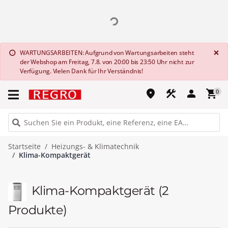
G
×
WARTUNGSARBEITEN: Aufgrund von Wartungsarbeiten steht
info
der Webshop am Freitag, 7.8. von 20:00 bis 23:50 Uhr nicht zur
Verfügung. Vielen Dank für Ihr Verständnis!
place
construction
person
shopping_cart
0
Startseite
Heizungs- & Klimatechnik
Klima-Kompaktgerät
Klima-Kompaktgerät
(2
Produkte)