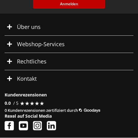
Anmelden
Über uns
Webshop-Services
Rechtliches
Kontakt
Kundenrezensionen
★
★
★
★
★
★
★
★
★
★
0.0
/ 5
0 Kundenrezensionen zertifiziert durch
Rexel auf Social Media