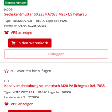
Kernsortiment
JACOB
Sechskantmutter 50.225 PA7035 M25x1,5 hellgrau
Type:
J50.225PA/7035
REGRO Lager.Nr.:
14297
Hersteller-Art.Nr.:
50.225PA7035
VPE anzeigen
In den Warenkorb
Einloggen
Zu Favoriten hinzufügen
OBO
Kabelverschraubung vollmetrisch M20 PA lichtgrau RAL 7035
Type:
V-TEC VM20 LGR
REGRO Lager.Nr.:
809950
Hersteller-Art.Nr.:
2022866
VPE anzeigen