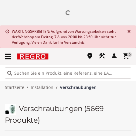
G
×
WARTUNGSARBEITEN: Aufgrund von Wartungsarbeiten steht
info
der Webshop am Freitag, 7.8. von 20:00 bis 23:50 Uhr nicht zur
Verfügung. Vielen Dank für Ihr Verständnis!
place
construction
person
shopping_cart
0
Startseite
Installation
Verschraubungen
Verschraubungen
(5669
Produkte)