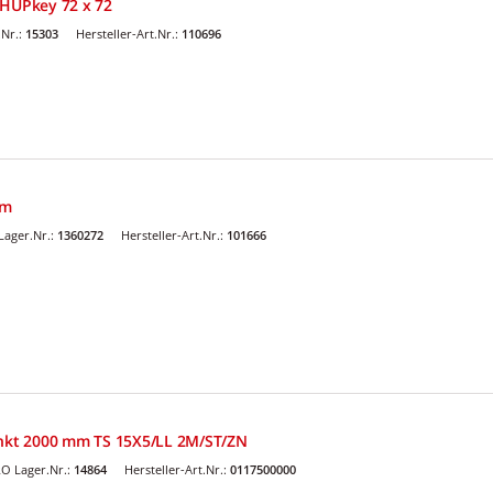
 HUPkey 72 x 72
Nr.:
15303
Hersteller-Art.Nr.:
110696
mm
ager.Nr.:
1360272
Hersteller-Art.Nr.:
101666
inkt 2000 mm TS 15X5/LL 2M/ST/ZN
O Lager.Nr.:
14864
Hersteller-Art.Nr.:
0117500000