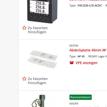
Type:
PAC3220 LCD ACDC
R
Zu Favoriten
hinzufügen
EATON
Abdeckplatte 45mm AP
Type:
AP 45
REGRO Lager.N
VPE anzeigen
Zu Favoriten
hinzufügen
Kernsortiment
HAUPA