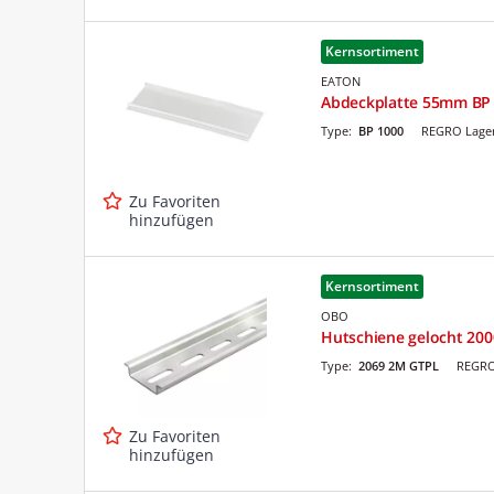
Kernsortiment
EATON
Abdeckplatte 55mm BP 
Type:
BP 1000
REGRO Lager
Zu Favoriten
hinzufügen
Kernsortiment
OBO
Hutschiene gelocht 200
Type:
2069 2M GTPL
REGRO
Zu Favoriten
hinzufügen