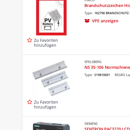
Brandschutzzeichen Hin
Type:
182798 BRANDSCHUTZ-
VPE anzeigen
Zu Favoriten
hinzufügen
SPELSBERG
NS 35-106 Normschien
Type:
S19810601
REGRO Lag
Zu Favoriten
hinzufügen
SIEMENS
SENTRON PAC3220 LCD S