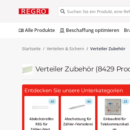
Alle Produkte
Beschaffung optimieren
Br
menu_book
pallet
Startseite
Verteilen & Sichern
Verteiler Zubehör
Verteiler Zubehör
(8429 Pro
Entdecken Sie unsere Unterkategorien
43
44
23
Abdeckstreifen
Abschottung für
Einbaufeld für
REG für
Zähler-/Verteilerei
Telekommunikati
Zähler-/Vert...
...
on