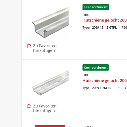
Kernsortiment
OBO
Hutschiene gelocht 200
Type:
2069 15 1.5 GTPL
REG
Zu Favoriten
hinzufügen
Kernsortiment
OBO
Hutschiene gelocht 200
Type:
2069 L 2M FS
REGRO 
Zu Favoriten
hinzufügen
CIMCO