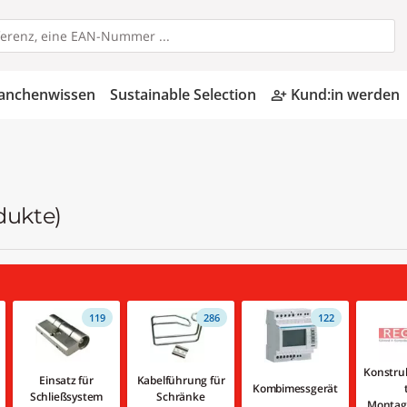
anchenwissen
Sustainable Selection
Kund:in werden
person_add_alt
dukte)
119
286
122
Konstru
Einsatz für
Kabelführung für
Kombimessgerät
Schließsystem
Schränke
Montag