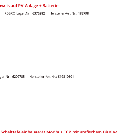
weis auf PV-Anlage + Batterie
REGRO Lager.Nr.:
6376282
Hersteller-Art.Nr.:
182798
e
er.Nr.:
6209785
Hersteller-Art.Nr.:
S19810601
chalttafeleinbaugerät Modbus TCP mit grafischem Display