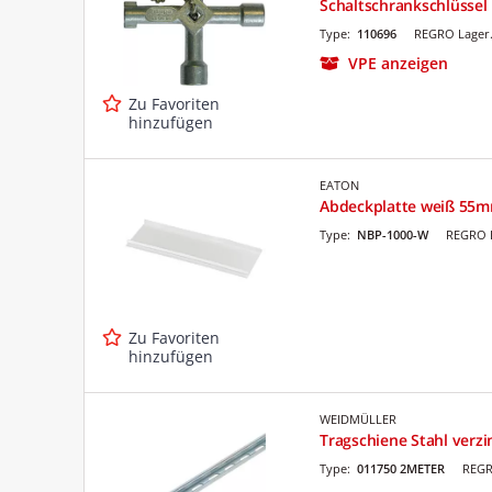
Schaltschrankschlüssel
Type:
110696
REGRO Lager.
VPE anzeigen
Zu Favoriten
hinzufügen
EATON
Abdeckplatte weiß 55
Type:
NBP-1000-W
REGRO L
Zu Favoriten
hinzufügen
WEIDMÜLLER
Tragschiene Stahl verz
Type:
011750 2METER
REGR