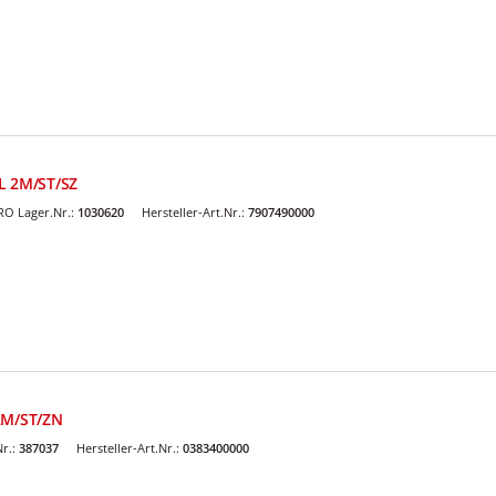
L 2M/ST/SZ
O Lager.Nr.:
1030620
Hersteller-Art.Nr.:
7907490000
2M/ST/ZN
r.:
387037
Hersteller-Art.Nr.:
0383400000