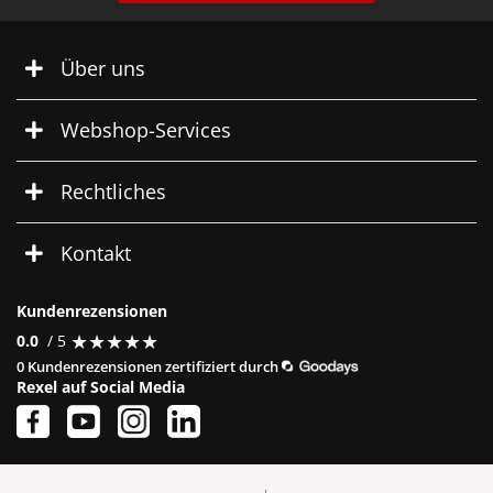
Über uns
Webshop-Services
Rechtliches
Kontakt
Kundenrezensionen
★
★
★
★
★
★
★
★
★
★
0.0
/ 5
0 Kundenrezensionen zertifiziert durch
Rexel auf Social Media