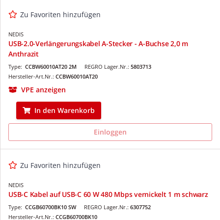
Zu Favoriten hinzufügen
NEDIS
USB-2.0-Verlängerungskabel A-Stecker - A-Buchse 2,0 m
Anthrazit
Type:
CCBW60010AT20 2M
REGRO Lager.Nr.:
5803713
Hersteller-Art.Nr.:
CCBW60010AT20
VPE anzeigen
In den Warenkorb
Einloggen
Zu Favoriten hinzufügen
NEDIS
USB-C Kabel auf USB-C 60 W 480 Mbps vernickelt 1 m schwarz
Type:
CCGB60700BK10 SW
REGRO Lager.Nr.:
6307752
Hersteller-Art.Nr.:
CCGB60700BK10