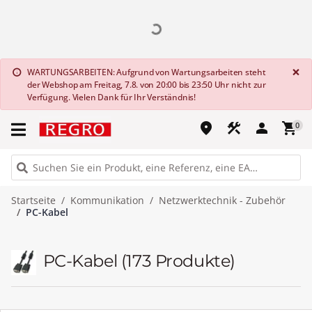
G
×
WARTUNGSARBEITEN: Aufgrund von Wartungsarbeiten steht
info
der Webshop am Freitag, 7.8. von 20:00 bis 23:50 Uhr nicht zur
Verfügung. Vielen Dank für Ihr Verständnis!
place
construction
person
shopping_cart
0
Startseite
Kommunikation
Netzwerktechnik - Zubehör
PC-Kabel
PC-Kabel
(173 Produkte)