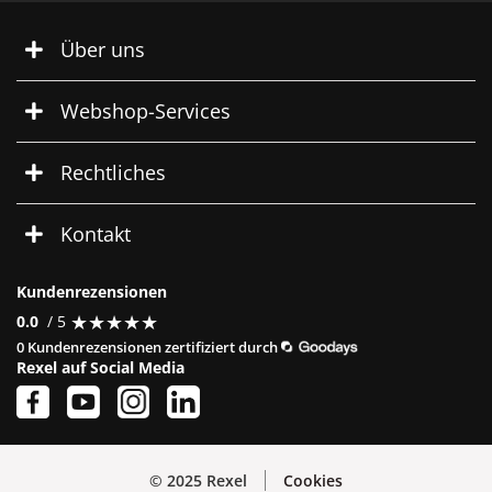
Über uns
Webshop-Services
Rechtliches
Kontakt
Kundenrezensionen
★
★
★
★
★
★
★
★
★
★
0.0
/ 5
0 Kundenrezensionen zertifiziert durch
Rexel auf Social Media
© 2025 Rexel
Cookies