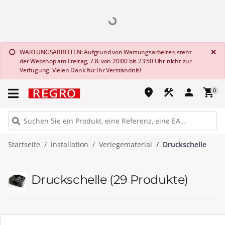
G
×
WARTUNGSARBEITEN: Aufgrund von Wartungsarbeiten steht
info
der Webshop am Freitag, 7.8. von 20:00 bis 23:50 Uhr nicht zur
Verfügung. Vielen Dank für Ihr Verständnis!
place
construction
person
shopping_cart
0
Startseite
Installation
Verlegematerial
Druckschelle
Druckschelle
(29 Produkte)