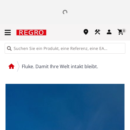
place
construction
person
shopping_cart
0
home
Fluke. Damit Ihre Welt intakt bleibt.