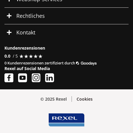
Rechtliches
Kontakt
Kundenrezensionen
★
★
★
★
★
★
★
★
★
★
0.0
/ 5
0 Kundenrezensionen zertifiziert durch
Rexel auf Social Media
© 2025 Rexel
Cookies