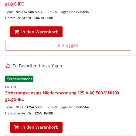
gL/gG IEC
Type:
NH000/ 50A 500V
REGRO Lager.Nr.:
2240696
Hersteller-Art.Nr.:
50NHG000B
In den Warenkorb
Einloggen
Zu Favoriten hinzufügen
Kernsortiment
EATON
Sicherungseinsatz Niederspannung 125 A AC 500 V NH00
gL/gG IEC
Type:
NH00/ 125A 500V
REGRO Lager.Nr.:
2240564
Hersteller-Art.Nr.:
125NHG00B
In den Warenkorb