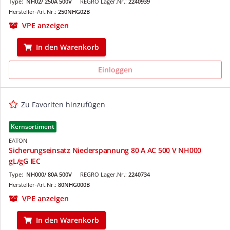
Type:
NH02/ 250A 500V
REGRO Lager.Nr.:
2240939
Hersteller-Art.Nr.:
250NHG02B
VPE anzeigen
In den Warenkorb
Einloggen
Zu Favoriten hinzufügen
Kernsortiment
EATON
Sicherungseinsatz Niederspannung 80 A AC 500 V NH000
gL/gG IEC
Type:
NH000/ 80A 500V
REGRO Lager.Nr.:
2240734
Hersteller-Art.Nr.:
80NHG000B
VPE anzeigen
In den Warenkorb