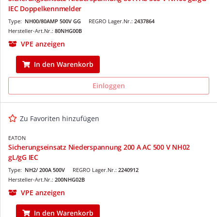
IEC Doppelkennmelder
Type:
NH00/80AMP 500V GG
REGRO Lager.Nr.:
2437864
Hersteller-Art.Nr.:
80NHG00B
VPE anzeigen
In den Warenkorb
Einloggen
Zu Favoriten hinzufügen
EATON
Sicherungseinsatz Niederspannung 200 A AC 500 V NH02
gL/gG IEC
Type:
NH2/ 200A 500V
REGRO Lager.Nr.:
2240912
Hersteller-Art.Nr.:
200NHG02B
VPE anzeigen
In den Warenkorb