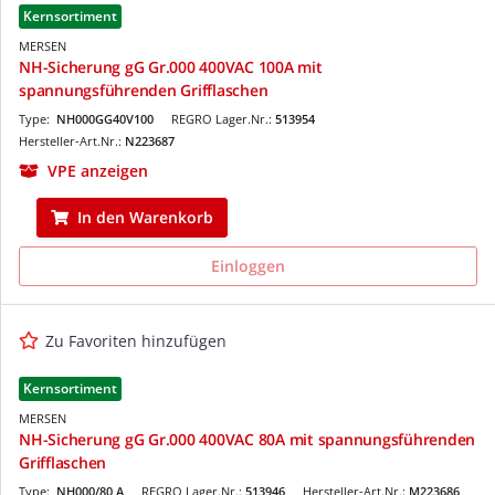
Kernsortiment
MERSEN
NH-Sicherung gG Gr.000 400VAC 100A mit
spannungsführenden Grifflaschen
Type:
NH000GG40V100
REGRO Lager.Nr.:
513954
Hersteller-Art.Nr.:
N223687
VPE anzeigen
In den Warenkorb
Einloggen
Zu Favoriten hinzufügen
Kernsortiment
MERSEN
NH-Sicherung gG Gr.000 400VAC 80A mit spannungsführenden
Grifflaschen
Type:
NH000/80 A
REGRO Lager.Nr.:
513946
Hersteller-Art.Nr.:
M223686