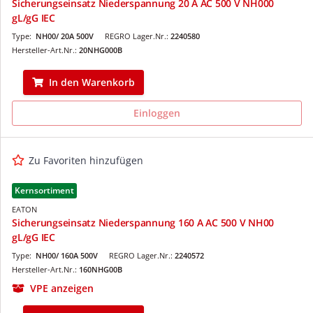
Sicherungseinsatz Niederspannung 20 A AC 500 V NH000
gL/gG IEC
Type:
NH00/ 20A 500V
REGRO Lager.Nr.:
2240580
Hersteller-Art.Nr.:
20NHG000B
In den Warenkorb
Einloggen
Zu Favoriten hinzufügen
Kernsortiment
EATON
Sicherungseinsatz Niederspannung 160 A AC 500 V NH00
gL/gG IEC
Type:
NH00/ 160A 500V
REGRO Lager.Nr.:
2240572
Hersteller-Art.Nr.:
160NHG00B
VPE anzeigen