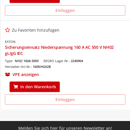
Einloggen
Zu Favoriten hinzufügen
EATON
Sicherungseinsatz Niederspannung 160 A AC 500 V NH02
gL/gG IEC
Type:
NH2/ 160A 500V
REGRO Lager.Nr.:
2240904
Hersteller-Art.Nr.:
160NHG02B
VPE anzeigen
In den Warenkorb
Einloggen
Melden Sie sich hier für unseren Newsletter an!