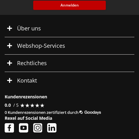
Anmelden
Über uns
Webshop-Services
Rechtliches
Kontakt
Kundenrezensionen
★
★
★
★
★
★
★
★
★
★
0.0
/ 5
0 Kundenrezensionen zertifiziert durch
Rexel auf Social Media