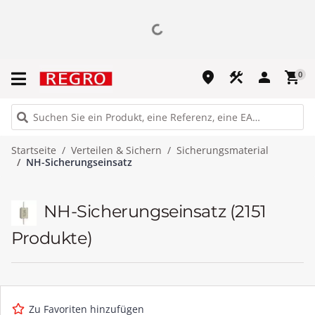
place
construction
person
shopping_cart
0
Startseite
Verteilen & Sichern
Sicherungsmaterial
NH-Sicherungseinsatz
NH-Sicherungseinsatz
(2151
Produkte)
Zu Favoriten hinzufügen