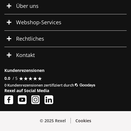
Über uns
Webshop-Services
Rechtliches
Kontakt
Kundenrezensionen
★
★
★
★
★
★
★
★
★
★
0.0
/ 5
0 Kundenrezensionen zertifiziert durch
Rexel auf Social Media
© 2025 Rexel
Cookies