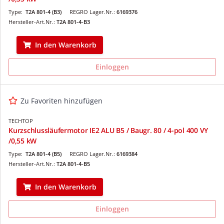
Type:
T2A 801-4 (B3)
REGRO Lager.Nr.:
6169376
Hersteller-Art.Nr.:
T2A 801-4-B3
In den Warenkorb
Einloggen
Zu Favoriten hinzufügen
TECHTOP
Kurzschlussläufermotor IE2 ALU B5 / Baugr. 80 / 4-pol 400 VY
/0,55 kW
Type:
T2A 801-4 (B5)
REGRO Lager.Nr.:
6169384
Hersteller-Art.Nr.:
T2A 801-4-B5
In den Warenkorb
Einloggen