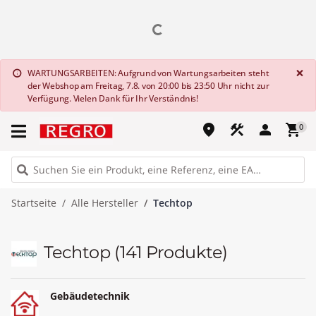
G
×
WARTUNGSARBEITEN: Aufgrund von Wartungsarbeiten steht
info
der Webshop am Freitag, 7.8. von 20:00 bis 23:50 Uhr nicht zur
Verfügung. Vielen Dank für Ihr Verständnis!
place
construction
person
shopping_cart
0
Startseite
Alle Hersteller
Techtop
Techtop
(141 Produkte)
Gebäudetechnik