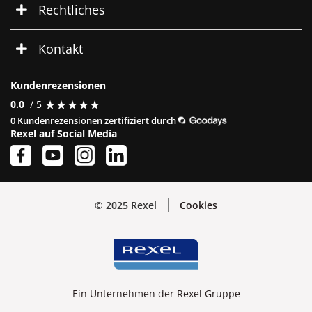
Rechtliches
Kontakt
Kundenrezensionen
★
★
★
★
★
★
★
★
★
★
0.0
/ 5
0 Kundenrezensionen zertifiziert durch
Rexel auf Social Media
© 2025 Rexel
Cookies
Ein Unternehmen der Rexel Gruppe