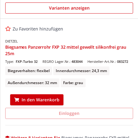
Varianten anzeigen
Zu Favoriten hinzufügen
DIETZEL
Biegsames Panzerrohr FXP 32 mittel gewellt silikonfrei grau
25m
Type:
FXP-Turbo 32
REGRO Lager.Nr.:
483044
Hersteller-Art.Nr.:
083272
Biegeverhalten: flexibel
Innendurchmesser: 24,3 mm
Außendurchmesser: 32 mm
Farbe: grau
In den Warenkorb
Einloggen
Weitere 8 Varianten für
Biegsames Panzerrohr FXP mittel