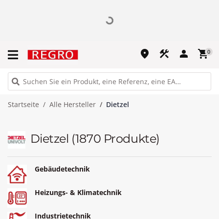
place
construction
person
shopping_cart
0
Startseite
Alle Hersteller
Dietzel
Dietzel
(1870 Produkte)
Gebäudetechnik
Heizungs- & Klimatechnik
Industrietechnik