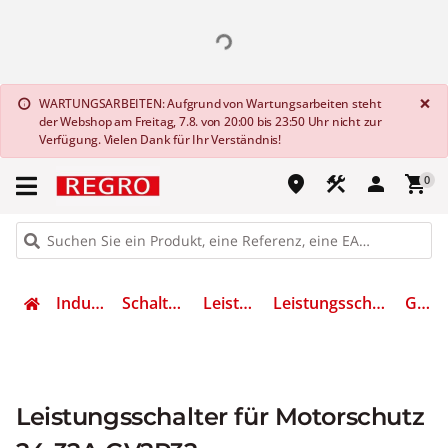
G
×
WARTUNGSARBEITEN: Aufgrund von Wartungsarbeiten steht
info
der Webshop am Freitag, 7.8. von 20:00 bis 23:50 Uhr nicht zur
Verfügung. Vielen Dank für Ihr Verständnis!
place
construction
person
shopping_cart
0
Industrietechnik
Schalten & Schützen
Leistungsschalter
Leistungsschalter für Motorschutz
GV2P32
Leistungsschalter für Motorschutz