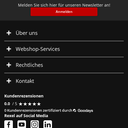
Melden Sie sich hier für unseren Newsletter an!
Anmelden
Über uns
Webshop-Services
Rechtliches
Kontakt
Kundenrezensionen
★
★
★
★
★
★
★
★
★
★
0.0
/ 5
0 Kundenrezensionen zertifiziert durch
Rexel auf Social Media