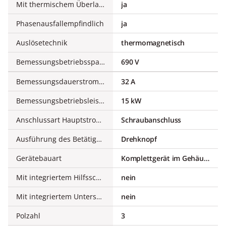
Mit thermischem Überlastschutz
ja
Phasenausfallempfindlich
ja
Auslösetechnik
thermomagnetisch
Bemessungsbetriebsspannung
690 V
Bemessungsdauerstrom Iu
32 A
Bemessungsbetriebsleistung bei AC-3, 400 V
15 kW
Anschlussart Hauptstromkreis
Schraubanschluss
Ausführung des Betätigungselements
Drehknopf
Gerätebauart
Komplettgerät im Gehäuse
Mit integriertem Hilfsschalter
nein
Mit integriertem Unterspannungsauslöser
nein
Polzahl
3