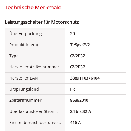
Technische Merkmale
Leistungsschalter für Motorschutz
Überverpackung
20
Produktlinie(n)
TeSys GV2
Type
GV2P32
Hersteller Artikelnummer
GV2P32
Hersteller EAN
3389110376104
Ursprungsland
FR
Zolltarifnummer
85362010
Überlastauslöser Stromeinstellung
24 bis 32 A
Einstellbereich des unverzögerten Kurzschlussauslösers
416 A