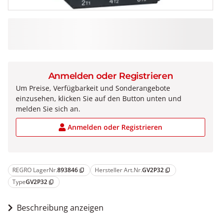
Anmelden oder Registrieren
Um Preise, Verfügbarkeit und Sonderangebote
einzusehen, klicken Sie auf den Button unten und
melden Sie sich an.
Anmelden oder Registrieren
REGRO LagerNr.
893846
Hersteller Art.Nr.
GV2P32
content_copy
content_copy
Type
GV2P32
content_copy
Beschreibung anzeigen