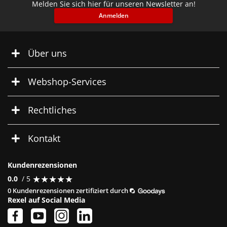
Melden Sie sich hier für unseren Newsletter an!
Anmelden
Über uns
Webshop-Services
Rechtliches
Kontakt
Kundenrezensionen
★
★
★
★
★
★
★
★
★
★
0.0
/ 5
0 Kundenrezensionen zertifiziert durch
Rexel auf Social Media