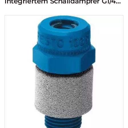
integriertem Schalldämpfer G1/4
für 996 l/min