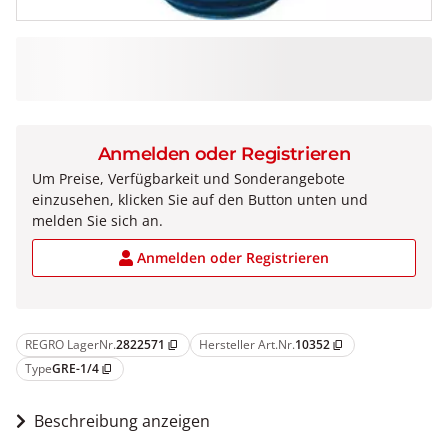
Anmelden oder Registrieren
Um Preise, Verfügbarkeit und Sonderangebote
einzusehen, klicken Sie auf den Button unten und
melden Sie sich an.
Anmelden oder Registrieren
REGRO LagerNr.
2822571
Hersteller Art.Nr.
10352
content_copy
content_copy
Type
GRE-1/4
content_copy
Beschreibung anzeigen