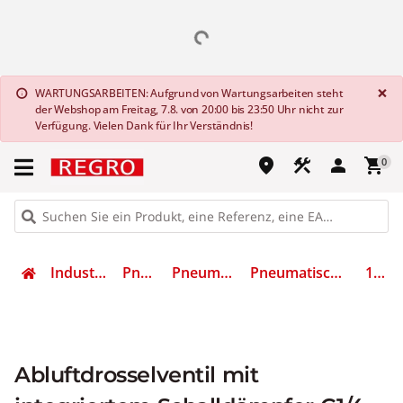
G
×
WARTUNGSARBEITEN: Aufgrund von Wartungsarbeiten steht
info
der Webshop am Freitag, 7.8. von 20:00 bis 23:50 Uhr nicht zur
Verfügung. Vielen Dank für Ihr Verständnis!
place
construction
person
shopping_cart
0
Industrietechnik
Pneumatik
Pneumatik Ventile
Pneumatische Druckventile
10352
Abluftdrosselventil mit