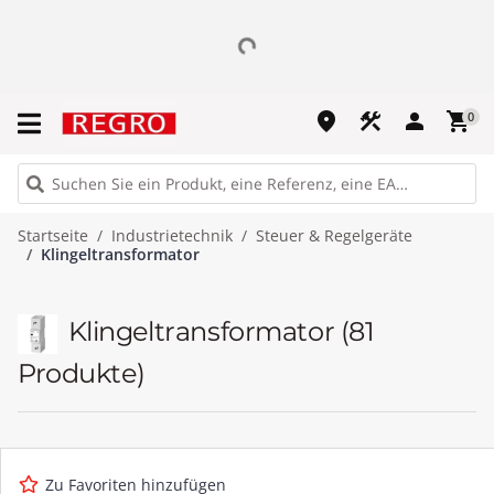
place
construction
person
shopping_cart
0
Startseite
Industrietechnik
Steuer & Regelgeräte
Klingeltransformator
Klingeltransformator
(81
Produkte)
Zu Favoriten hinzufügen