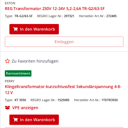
EATON
REG Transformator 230V 12-24V 5,2-2,6A TR-G2/63-SF
Type:
TR-G2/63-SF
REGRO Lager.Nr.:
297321
Hersteller-Art.Nr.:
272485
In den Warenkorb
Einloggen
Zu Favoriten hinzufügen
Kernsortiment
PERRY
Klingeltransformator-kurzschlussfest Sekundärspannung 4-8-
12 V
Type:
KT 3550
REGRO Lager.Nr.:
1525085
Hersteller-Art.Nr.:
1TDTR3550
VPE anzeigen
In den Warenkorb