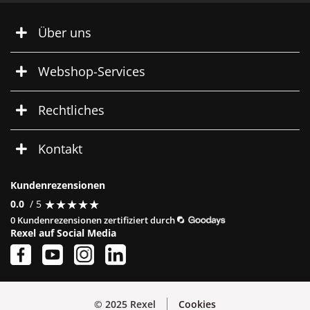
Über uns
Webshop-Services
Rechtliches
Kontakt
Kundenrezensionen
★
★
★
★
★
★
★
★
★
★
0.0
/ 5
0 Kundenrezensionen zertifiziert durch
Rexel auf Social Media
© 2025 Rexel
Cookies