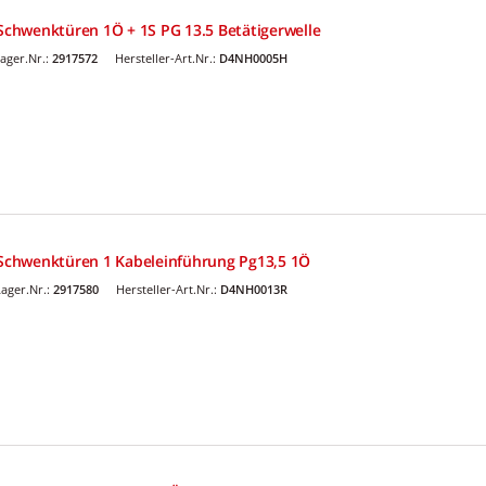
 Schwenktüren 1Ö + 1S PG 13.5 Betätigerwelle
ager.Nr.:
2917572
Hersteller-Art.Nr.:
D4NH0005H
r Schwenktüren 1 Kabeleinführung Pg13,5 1Ö
ager.Nr.:
2917580
Hersteller-Art.Nr.:
D4NH0013R