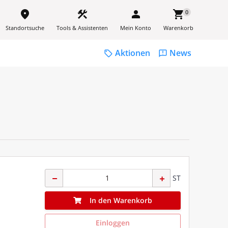
place
construction
person
shopping_cart
0
Standortsuche
Tools & Assistenten
Mein Konto
Warenkorb
Aktionen
News
sell
feedback
ST
In den Warenkorb
Einloggen