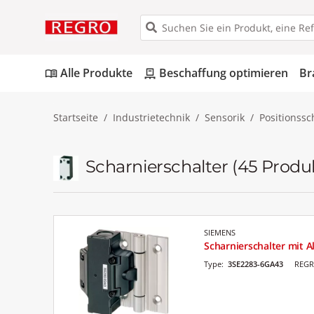
Alle Produkte
Beschaffung optimieren
Br
menu_book
pallet
Startseite
Industrietechnik
Sensorik
Positionssc
Scharnierschalter
(45 Produ
SIEMENS
Scharnierschalter mit A
Type:
3SE2283-6GA43
REGR