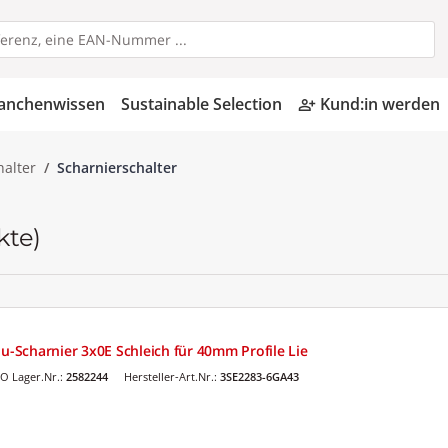
anchenwissen
Sustainable Selection
Kund:in werden
person_add_alt
halter
Scharnierschalter
kte)
lu-Scharnier 3x0E Schleich für 40mm Profile Lie
O Lager.Nr.:
2582244
Hersteller-Art.Nr.:
3SE2283-6GA43