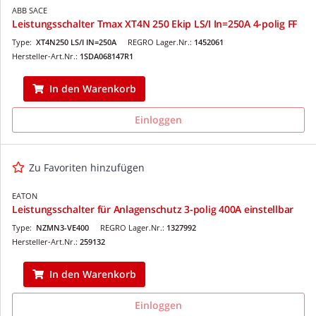
ABB SACE
Leistungsschalter Tmax XT4N 250 Ekip LS/I In=250A 4-polig FF
Type:
XT4N250 LS/I IN=250A
REGRO Lager.Nr.:
1452061
Hersteller-Art.Nr.:
1SDA068147R1
In den Warenkorb
Einloggen
Zu Favoriten hinzufügen
EATON
Leistungsschalter für Anlagenschutz 3-polig 400A einstellbar
Type:
NZMN3-VE400
REGRO Lager.Nr.:
1327992
Hersteller-Art.Nr.:
259132
In den Warenkorb
Einloggen