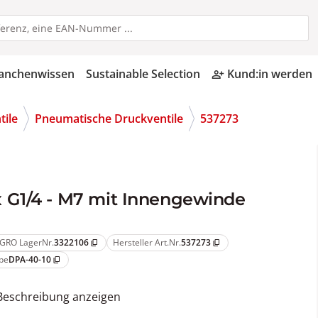
anchenwissen
Sustainable Selection
Kund:in werden
person_add_alt
tile
Pneumatische Druckventile
537273
 G1/4 - M7 mit Innengewinde
GRO LagerNr.
3322106
Hersteller Art.Nr.
537273
content_copy
content_copy
pe
DPA-40-10
content_copy
Beschreibung anzeigen