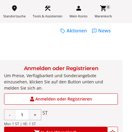
place
construction
person
shopping_cart
0
Standortsuche
Tools & Assistenten
Mein Konto
Warenkorb
Aktionen
News
sell
feedback
Anmelden oder Registrieren
Um Preise, Verfügbarkeit und Sonderangebote
einzusehen, klicken Sie auf den Button unten und
melden Sie sich an.
Anmelden oder Registrieren
ST
-
+
Min: 1 ST | VE: 1 ST