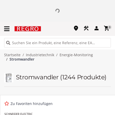
place
construction
person
shopping_cart
0
Startseite
Industrietechnik
Energie-Monitoring
Stromwandler
Stromwandler
(1244 Produkte)
Zu Favoriten hinzufügen
SCHNEIDER ELECTRIC