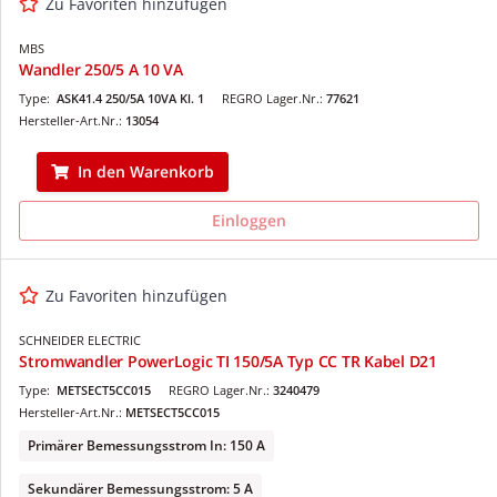
Zu Favoriten hinzufügen
MBS
Wandler 250/5 A 10 VA
Type:
ASK41.4 250/5A 10VA Kl. 1
REGRO Lager.Nr.:
77621
Hersteller-Art.Nr.:
13054
In den Warenkorb
Einloggen
Zu Favoriten hinzufügen
SCHNEIDER ELECTRIC
Stromwandler PowerLogic TI 150/5A Typ CC TR Kabel D21
Type:
METSECT5CC015
REGRO Lager.Nr.:
3240479
Hersteller-Art.Nr.:
METSECT5CC015
Primärer Bemessungsstrom In: 150 A
Sekundärer Bemessungsstrom: 5 A