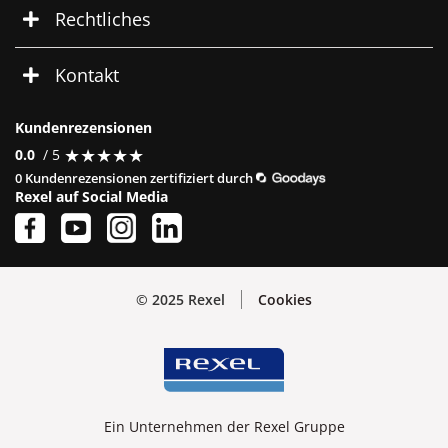
Rechtliches
Kontakt
Kundenrezensionen
★
★
★
★
★
★
★
★
★
★
0.0
/ 5
0 Kundenrezensionen zertifiziert durch
Rexel auf Social Media
© 2025 Rexel
Cookies
Ein Unternehmen der Rexel Gruppe