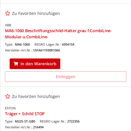
Zu Favoriten hinzufügen
ABB
MA6-1060 Beschriftungsschild-Halter grau f.CombiLine-
Modular u.CombiLine-
Type:
MA6-1060
REGRO Lager.Nr.:
6954154
Hersteller-Art.Nr.:
1SFA611930R1060
In den Warenkorb
Einloggen
Zu Favoriten hinzufügen
EATON
Träger + Schild STOP
Type:
M22S-ST-GB0
REGRO Lager.Nr.:
2722356
Hersteller-Art.Nr.:
216494