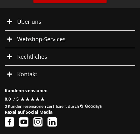
Über uns
Webshop-Services
Rechtliches
Kontakt
Kundenrezensionen
★
★
★
★
★
★
★
★
★
★
0.0
/ 5
0 Kundenrezensionen zertifiziert durch
Rexel auf Social Media