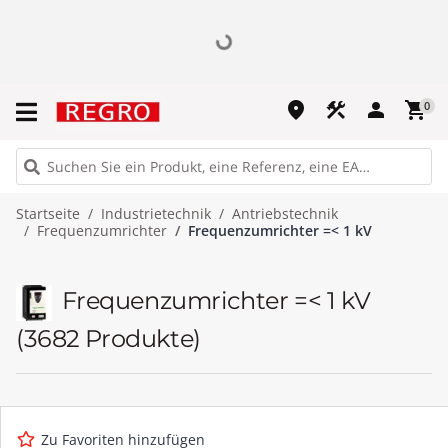
place
construction
person
shopping_cart
0
Startseite
Industrietechnik
Antriebstechnik
Frequenzumrichter
Frequenzumrichter =< 1 kV
Frequenzumrichter =< 1 kV
(3682 Produkte)
Zu Favoriten hinzufügen