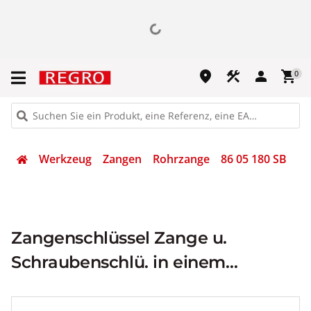
place
construction
person
shopping_cart
0
Werkzeug
Zangen
Rohrzange
86 05 180 SB
Zangenschlüssel Zange u.
Schraubenschlü. in einem
Werkzeug 180mm