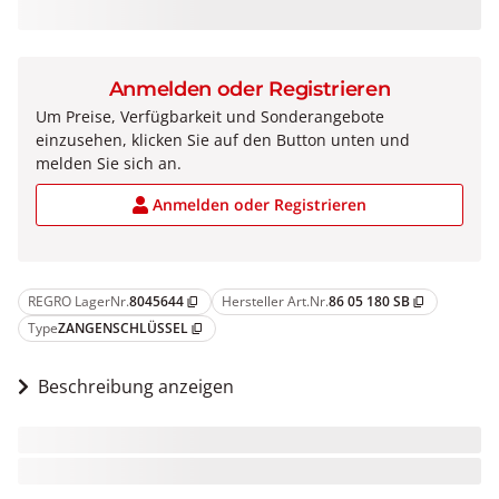
Anmelden oder Registrieren
Um Preise, Verfügbarkeit und Sonderangebote
einzusehen, klicken Sie auf den Button unten und
melden Sie sich an.
Anmelden oder Registrieren
REGRO LagerNr.
8045644
Hersteller Art.Nr.
86 05 180 SB
content_copy
content_copy
Type
ZANGENSCHLÜSSEL
content_copy
Beschreibung anzeigen