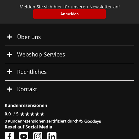
Melden Sie sich hier für unseren Newsletter an!
Anmelden
Über uns
Webshop-Services
Rechtliches
Kontakt
Kundenrezensionen
★
★
★
★
★
★
★
★
★
★
0.0
/ 5
0 Kundenrezensionen zertifiziert durch
Rexel auf Social Media