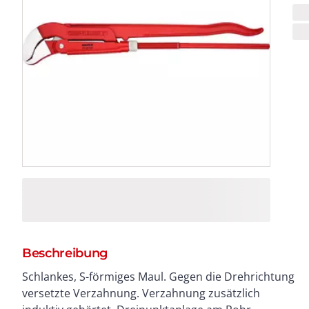
Beschreibung
Schlankes, S-förmiges Maul. Gegen die Drehrichtung
Stellmutter. Rot pulverbeschichtet, Backen blank
versetzte Verzahnung. Verzahnung zusätzlich
geschliffen. Chrom-Vanadin-Elektrostahl,