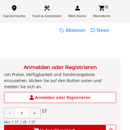
place
construction
person
shopping_cart
0
Standortsuche
Tools & Assistenten
Mein Konto
Warenkorb
Aktionen
News
sell
feedback
Anmelden oder Registrieren
Um Preise, Verfügbarkeit und Sonderangebote
einzusehen, klicken Sie auf den Button unten und
melden Sie sich an.
Anmelden oder Registrieren
ST
-
+
Min: 1 ST | VE: 1 ST