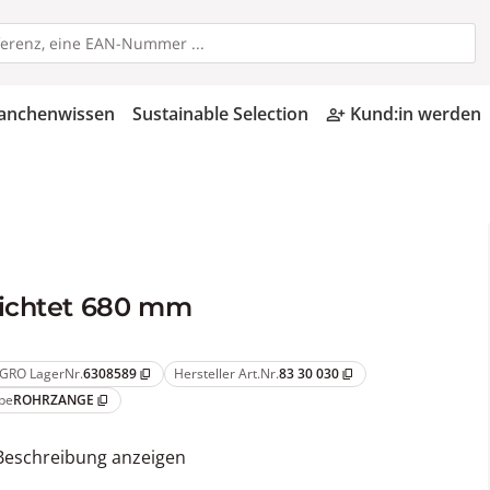
anchenwissen
Sustainable Selection
Kund:in werden
person_add_alt
hichtet 680 mm
GRO LagerNr.
6308589
Hersteller Art.Nr.
83 30 030
content_copy
content_copy
pe
ROHRZANGE
content_copy
Beschreibung anzeigen