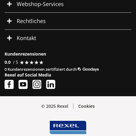
Webshop-Services
Rechtliches
Kontakt
Kundenrezensionen
★
★
★
★
★
★
★
★
★
★
0.0
/ 5
0 Kundenrezensionen zertifiziert durch
Rexel auf Social Media
© 2025 Rexel
Cookies