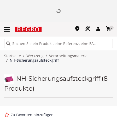
place
construction
person
shopping_cart
0
Startseite
Werkzeug
Verarbeitungsmaterial
NH-Sicherungsaufsteckgriff
NH-Sicherungsaufsteckgriff
(8
Produkte)
Zu Favoriten hinzufügen