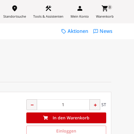
place
construction
person
shopping_cart
0
Standortsuche
Tools & Assistenten
Mein Konto
Warenkorb
Aktionen
News
sell
feedback
ST
In den Warenkorb
Einloggen