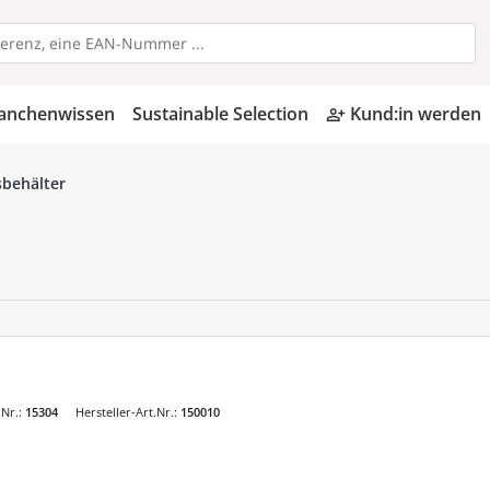
anchenwissen
Sustainable Selection
Kund:in werden
person_add_alt
sbehälter
Nr.:
15304
Hersteller-Art.Nr.:
150010