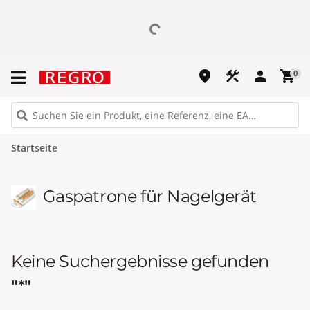
place
construction
person
shopping_cart
0
Startseite
Gaspatrone für Nagelgerät
Keine Suchergebnisse gefunden
"*"