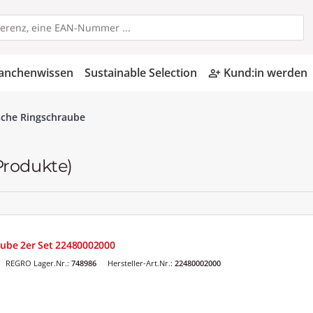
anchenwissen
Sustainable Selection
Kund:in werden
person_add_alt
sche Ringschraube
Produkte)
aube 2er Set 22480002000
REGRO Lager.Nr.:
748986
Hersteller-Art.Nr.:
22480002000