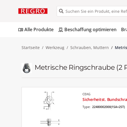
Alle Produkte
Beschaffung optimieren
Br
menu_book
pallet
Startseite
Werkzeug
Schrauben, Muttern
Metri
Metrische Ringschraube
(2 
CEAG
Sicherheitst. Bundschr
Type:
22480002000(1SA=2ST)