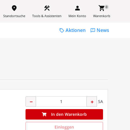
place
construction
person
shopping_cart
0
Standortsuche
Tools & Assistenten
Mein Konto
Warenkorb
Aktionen
News
sell
feedback
SA
In den Warenkorb
Einloggen