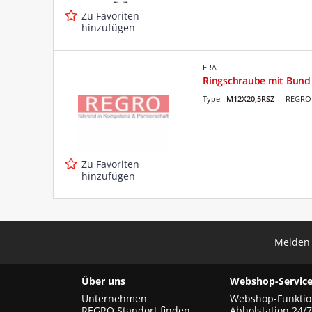
Zu Favoriten
hinzufügen
ERA
Ringschraube mit Bund 
Type:
M12X20,5RSZ
REGRO 
Zu Favoriten
hinzufügen
Melden 
Über uns
Webshop-Service
Unternehmen
Webshop-Funkti
REGRO Standort finden
Abholstation 24/7