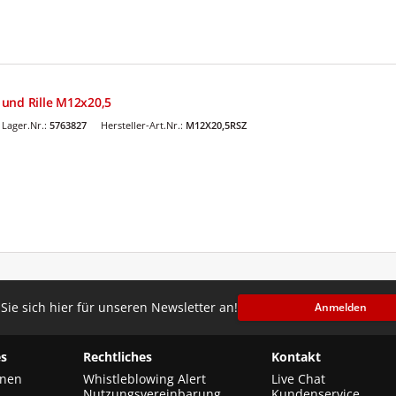
und Rille M12x20,5
Lager.Nr.:
5763827
Hersteller-Art.Nr.:
M12X20,5RSZ
Sie sich hier für unseren Newsletter an!
Anmelden
s
Rechtliches
Kontakt
onen
Whistleblowing Alert
Live Chat
Nutzungsvereinbarung
Kundenservice