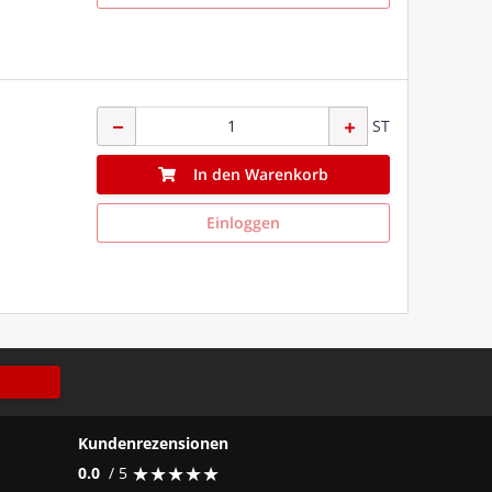
ST
In den Warenkorb
Einloggen
Kundenrezensionen
★
★
★
★
★
★
★
★
★
★
0.0
/ 5