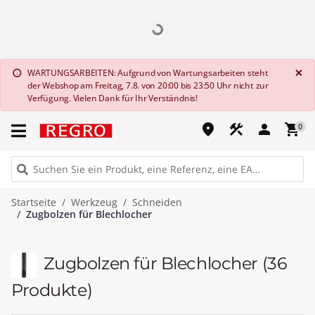
G
×
WARTUNGSARBEITEN: Aufgrund von Wartungsarbeiten steht
info
der Webshop am Freitag, 7.8. von 20:00 bis 23:50 Uhr nicht zur
Verfügung. Vielen Dank für Ihr Verständnis!
place
construction
person
shopping_cart
0
Startseite
Werkzeug
Schneiden
Zugbolzen für Blechlocher
Zugbolzen für Blechlocher
(36
Produkte)