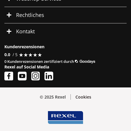
Rechtliches
Kontakt
Kundenrezensionen
★
★
★
★
★
★
★
★
★
★
0.0
/ 5
0 Kundenrezensionen zertifiziert durch
Rexel auf Social Media
© 2025 Rexel
Cookies