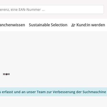
anchenwissen
Sustainable Selection
Kund:in werden
person_add_alt
n
"*"
ies erfasst und an unser Team zur Verbesserung der Suchmaschine 