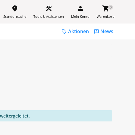
place
construction
person
shopping_cart
0
Standortsuche
Tools & Assistenten
Mein Konto
Warenkorb
Aktionen
News
sell
feedback
weitergeleitet.