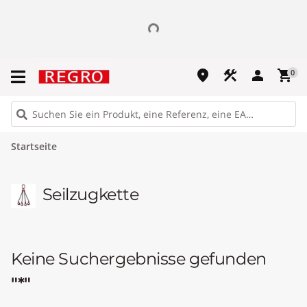
place
construction
person
shopping_cart
0
Startseite
Seilzugkette
Keine Suchergebnisse gefunden
"*"