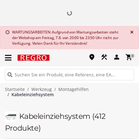
G
×
WARTUNGSARBEITEN: Aufgrund von Wartungsarbeiten steht
info
der Webshop am Freitag, 7.8. von 20:00 bis 23:50 Uhr nicht zur
Verfügung. Vielen Dank für Ihr Verständnis!
place
construction
person
shopping_cart
0
Startseite
Werkzeug
Montagehilfen
Kabeleinziehsystem
Kabeleinziehsystem
(412
Produkte)