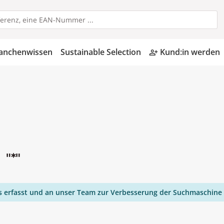
anchenwissen
Sustainable Selection
Kund:in werden
person_add_alt
n
"*"
ies erfasst und an unser Team zur Verbesserung der Suchmaschine 