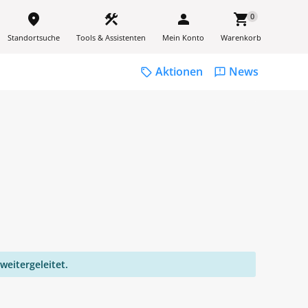
place
construction
person
shopping_cart
0
Standortsuche
Tools & Assistenten
Mein Konto
Warenkorb
Aktionen
News
sell
feedback
weitergeleitet.