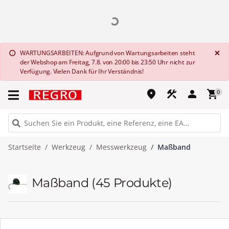
G
×
WARTUNGSARBEITEN: Aufgrund von Wartungsarbeiten steht
info
der Webshop am Freitag, 7.8. von 20:00 bis 23:50 Uhr nicht zur
Verfügung. Vielen Dank für Ihr Verständnis!
place
construction
person
shopping_cart
0
Startseite
Werkzeug
Messwerkzeug
Maßband
Maßband
(45 Produkte)