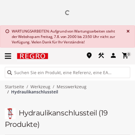
G
×
WARTUNGSARBEITEN: Aufgrund von Wartungsarbeiten steht
info
der Webshop am Freitag, 7.8. von 20:00 bis 23:50 Uhr nicht zur
Verfügung. Vielen Dank für Ihr Verständnis!
place
construction
person
shopping_cart
0
Startseite
Werkzeug
Messwerkzeug
Hydraulikanschlussteil
Hydraulikanschlussteil
(19
Produkte)