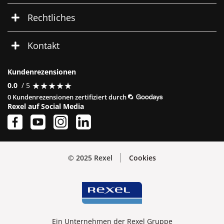
Rechtliches
Kontakt
Kundenrezensionen
★
★
★
★
★
★
★
★
★
★
0.0
/ 5
0 Kundenrezensionen zertifiziert durch
Rexel auf Social Media
© 2025 Rexel
Cookies
Ein Unternehmen der Rexel Gruppe