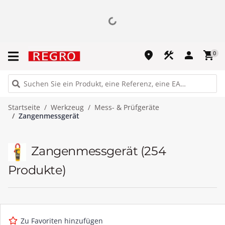
place
construction
person
shopping_cart
0
Startseite
Werkzeug
Mess- & Prüfgeräte
Zangenmessgerät
Zangenmessgerät
(254
Produkte)
Zu Favoriten hinzufügen