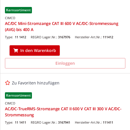
Kernsortiment
CIMCO
AC/DC Mini-Stromzange CAT III 600 V AC/DC-Strommessung
(AVG) bis 400 A
Type:
11 1412
REGRO Lager.Nr.:
3167976
Hersteller-Art.Nr.:
111412
In den Warenkorb
Einloggen
Zu Favoriten hinzufügen
Kernsortiment
CIMCO
AC/DC-TrueRMS-Stromzange CAT II 600 V CAT III 300 V AC/DC-
Strommessung
Type:
11 1411
REGRO Lager.Nr.:
3167941
Hersteller-Art.Nr.:
111411