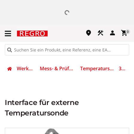
place
construction
person
shopping_cart
0
Werkzeug
Mess- & Prüfgeräte
Temperatursonde
3454
Interface für externe
Temperatursonde