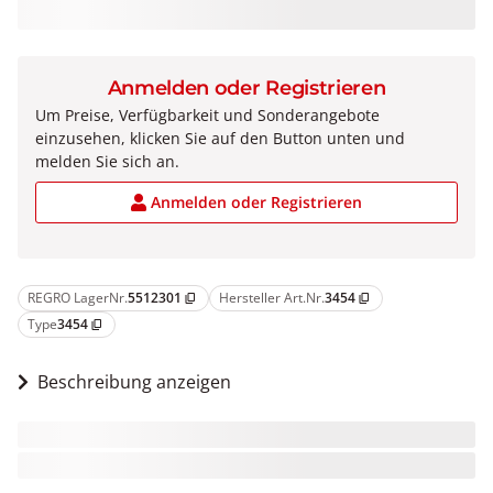
Anmelden oder Registrieren
Um Preise, Verfügbarkeit und Sonderangebote
einzusehen, klicken Sie auf den Button unten und
melden Sie sich an.
Anmelden oder Registrieren
REGRO LagerNr.
5512301
Hersteller Art.Nr.
3454
content_copy
content_copy
Type
3454
content_copy
Beschreibung anzeigen