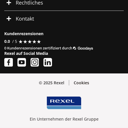
Rechtliches
Kontakt
Kundenrezensionen
★
★
★
★
★
★
★
★
★
★
0.0
/ 5
0 Kundenrezensionen zertifiziert durch
Rexel auf Social Media
© 2025 Rexel
Cookies
Ein Unternehmen der Rexel Gruppe