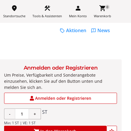
place
construction
person
shopping_cart
0
Standortsuche
Tools & Assistenten
Mein Konto
Warenkorb
Aktionen
News
sell
feedback
Anmelden oder Registrieren
Um Preise, Verfügbarkeit und Sonderangebote
einzusehen, klicken Sie auf den Button unten und
melden Sie sich an.
Anmelden oder Registrieren
ST
-
+
Min: 1 ST | VE: 1 ST