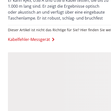
Er kann RJ45, USB A und USB B Kabel testen, die bis zu
geprüft und approbiert. Er wird mit Batterie, Zubehör
1.000 m lang sind. Er zeigt die Ergebnisse optisch
und Tasche geliefert. Anzeige der Anschluss Fehler
oder akustisch an und verfügt über eine eingebaute
(Kabelbruch, falscher Anschluss, vertauschte
Taschenlampe. Er ist robust, schlag- und bruchfest
Dieser Artikel ist nicht das Richtige für Sie? Hier finden Sie we
Kabelfehler-Messgerät