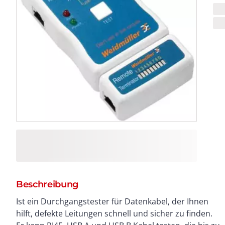
Beschreibung
Ist ein Durchgangstester für Datenkabel, der Ihnen
und hat die Schutzart IP 44. Er wird mit einer 9 V
hilft, defekte Leitungen schnell und sicher zu finden.
Blockbatterie betrieben und ist nach EN/ IEC 61010