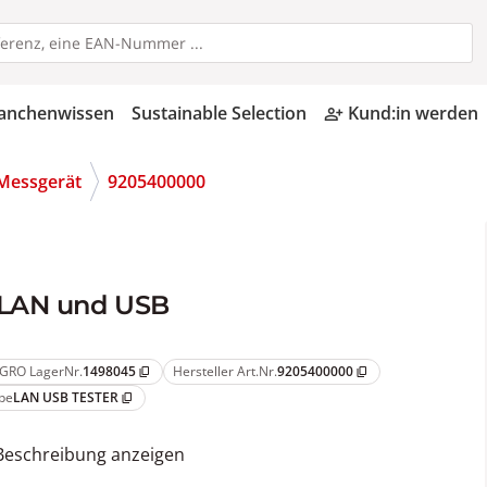
anchenwissen
Sustainable Selection
Kund:in werden
person_add_alt
-Messgerät
9205400000
 LAN und USB
GRO LagerNr.
1498045
Hersteller Art.Nr.
9205400000
content_copy
content_copy
pe
LAN USB TESTER
content_copy
Beschreibung anzeigen