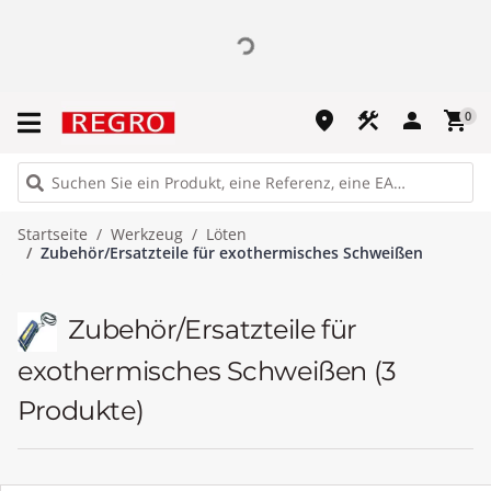
place
construction
person
shopping_cart
0
Startseite
Werkzeug
Löten
Zubehör/Ersatzteile für exothermisches Schweißen
Zubehör/Ersatzteile für
exothermisches Schweißen
(3
Produkte)