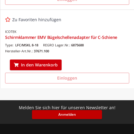
Zu Favoriten hinzufügen
ICOTEK
Schirmklammer EMV Bügelschellenadapter für C-Schiene
Type:
LFC/MSKL 8-18
REGRO Lager.Nr.:
6875688
Hersteller-Art.Nr.:
37671.100
In den Warenkorb
Einloggen
Melden Sie sich hier für unseren Newsletter an!
Anmelden