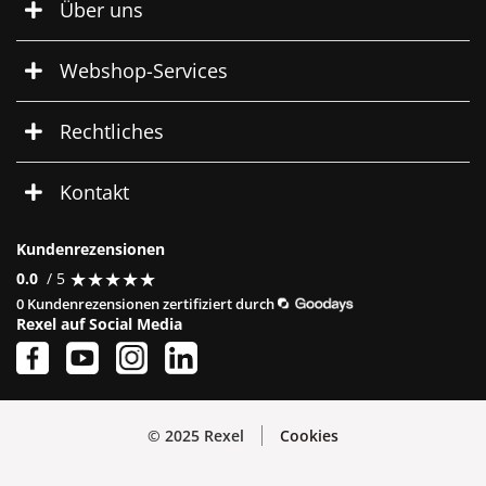
Über uns
Webshop-Services
Rechtliches
Kontakt
Kundenrezensionen
★
★
★
★
★
★
★
★
★
★
0.0
/ 5
0 Kundenrezensionen zertifiziert durch
Rexel auf Social Media
© 2025 Rexel
Cookies