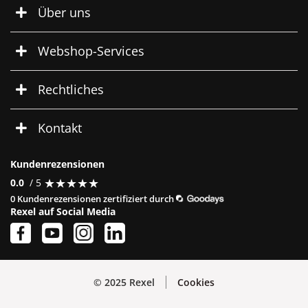
Über uns
Webshop-Services
Rechtliches
Kontakt
Kundenrezensionen
★
★
★
★
★
★
★
★
★
★
0.0
/ 5
0 Kundenrezensionen zertifiziert durch
Rexel auf Social Media
© 2025 Rexel
Cookies