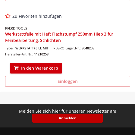
Zu Favoriten hinzufügen
PFERD TOOLS
Werkstattfeile mit Heft Flachstumpf 250mm Hieb 3 für
Feinbearbeitung, Schlichten
Type:
WERKSTATTFEILE MIT
REGRO Lager.Nr.:
8048238
Hersteller-Art.Nr.:
11210258
In den Warenkorb
Einloggen
Melden Sie sich hier für unseren Newsletter an!
Anmelden