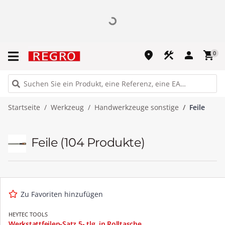
place
construction
person
shopping_cart
0
Startseite
Werkzeug
Handwerkzeuge sonstige
Feile
Feile
(104 Produkte)
Zu Favoriten hinzufügen
HEYTEC TOOLS
Werkstattfeilen-Satz 5- tlg. in Rolltasche