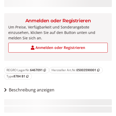
Anmelden oder Registrieren
Um Preise, Verfügbarkeit und Sonderangebote
einzusehen, klicken Sie auf den Button unten und
melden Sie sich an.
Anmelden oder Registrieren
REGRO LagerNr.
6467091
Hersteller Art.Nr.
05003590001
content_copy
content_copy
Type
8784 B1
content_copy
Beschreibung anzeigen