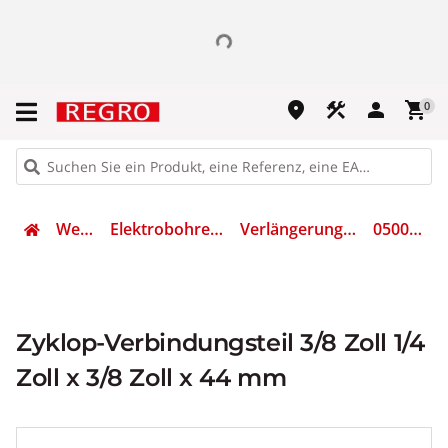
place
construction
person
shopping_cart
0
Werkzeug
Elektrobohrer & Schrauber
Verlängerungsstück für Bits
05003590001
Zyklop-Verbindungsteil 3/8 Zoll 1/4
Zoll x 3/8 Zoll x 44 mm