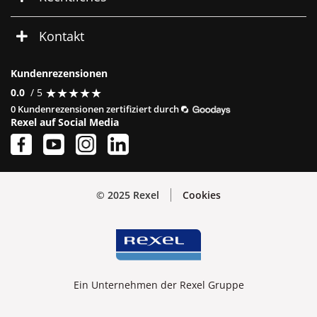
Kontakt
Kundenrezensionen
★
★
★
★
★
★
★
★
★
★
0.0
/ 5
0 Kundenrezensionen zertifiziert durch
Rexel auf Social Media
© 2025 Rexel
Cookies
Ein Unternehmen der Rexel Gruppe