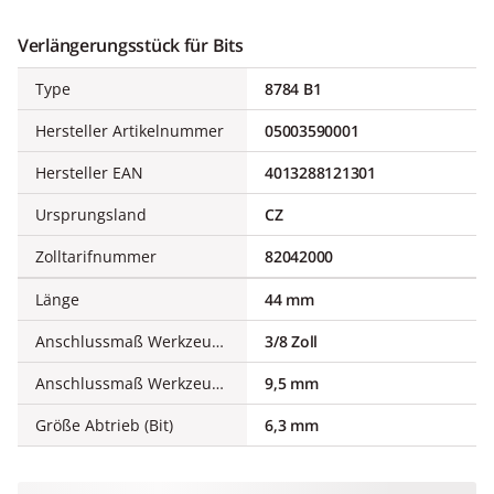
Verlängerungsstück für Bits
Type
8784 B1
Hersteller Artikelnummer
05003590001
Hersteller EAN
4013288121301
Ursprungsland
CZ
Zolltarifnummer
82042000
Länge
44 mm
Anschlussmaß Werkzeugseite (Zoll)
3/8 Zoll
Anschlussmaß Werkzeugseite
9,5 mm
Größe Abtrieb (Bit)
6,3 mm