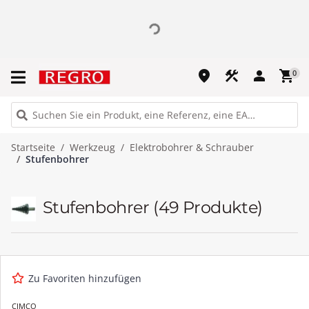
place
construction
person
shopping_cart
0
Startseite
Werkzeug
Elektrobohrer & Schrauber
Stufenbohrer
Stufenbohrer
(49 Produkte)
Zu Favoriten hinzufügen
CIMCO